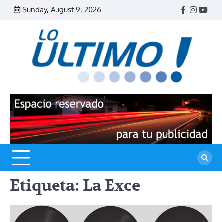
Skip
Sunday, August 9, 2026
Facebook
Instagr
Yout
to
content
R
L
U
Etiqueta:
La Exce