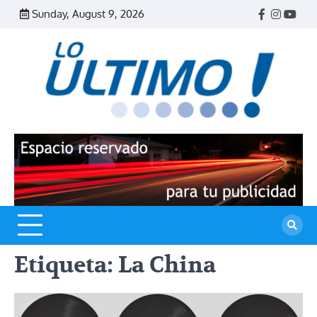
Skip
Sunday, August 9, 2026
Facebook
Instagr
Yout
to
content
R
L
U
Etiqueta:
La China