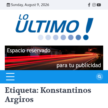
Skip
Sunday, August 9, 2026
Facebook
Instagr
Yout
to
content
R
L
U
Etiqueta:
Konstantinos
Argiros