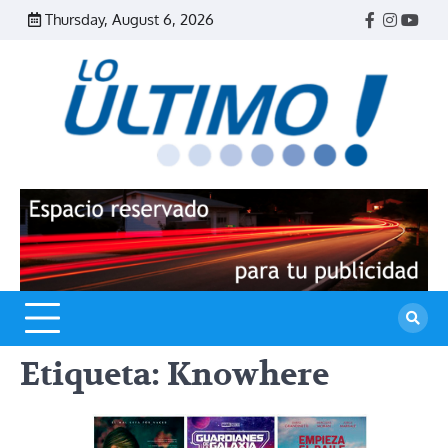
Skip
Thursday, August 6, 2026
Facebook
Instagr
Yout
to
content
R
L
U
Etiqueta:
Knowhere