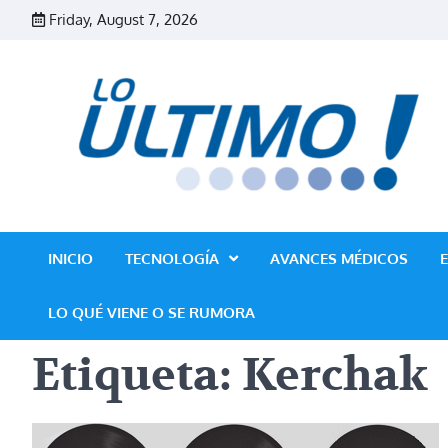
Skip
Friday, August 7, 2026
to
content
INICIO
TECNOLOGÍA
AVANCES MÉDICOS
LO QUÉ VIENE O SE RUMORA
Etiqueta:
Kerchak