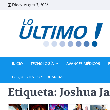
Skip
Friday, August 7, 2026
to
content
INICIO
TECNOLOGÍA
AVANCES MÉDICOS
LO QUÉ VIENE O SE RUMORA
Etiqueta:
Joshua J