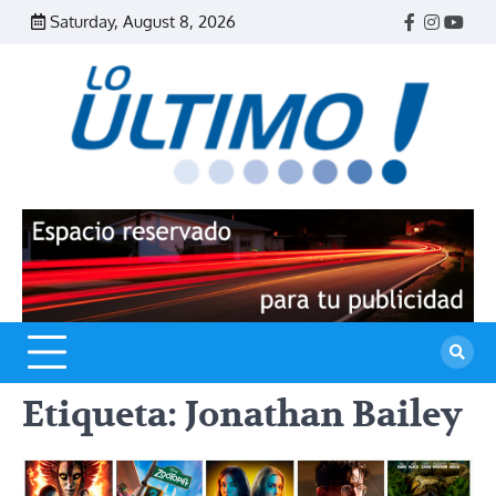
Skip
Saturday, August 8, 2026
Facebook
Instagr
Yout
to
content
R
L
U
Etiqueta:
Jonathan Bailey