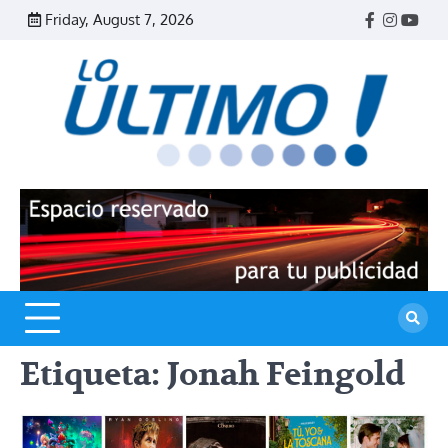
Skip
Friday, August 7, 2026
Facebook
Instagr
Yout
to
content
R
L
U
Etiqueta:
Jonah Feingold