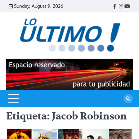
Skip
Sunday, August 9, 2026
Facebook
Instagr
Yout
to
content
R
L
U
Etiqueta:
Jacob Robinson