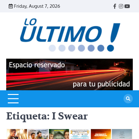
Skip
Friday, August 7, 2026
Facebook
Instagr
Yout
to
content
R
L
U
Etiqueta:
I Swear