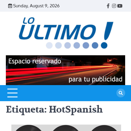
Skip
Sunday, August 9, 2026
Facebook
Instagr
Yout
to
content
R
L
U
Etiqueta:
HotSpanish