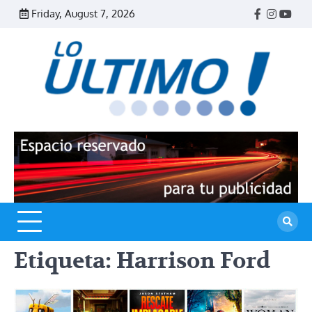
Skip
Friday, August 7, 2026
Facebook
Instagr
Yout
to
content
R
L
U
Etiqueta:
Harrison Ford