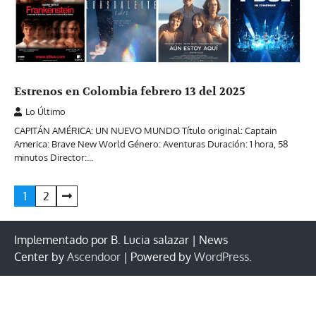
Estrenos en Colombia febrero 13 del 2025
Lo Último
CAPITÁN AMÉRICA: UN NUEVO MUNDO Título original: Captain
America: Brave New World Género: Aventuras Duración: 1 hora, 58
minutos Director:…
Paginación
1
2
de
entradas
Implementado por B. Lucia salazar | News
Center by
Ascendoor
| Powered by
WordPress
.