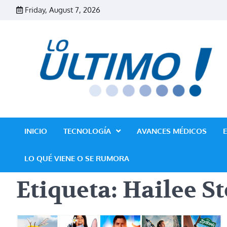
Skip
Friday, August 7, 2026
to
content
INICIO
TECNOLOGÍA
AVANCES MÉDICOS
LO QUÉ VIENE O SE RUMORA
Etiqueta:
Hailee St