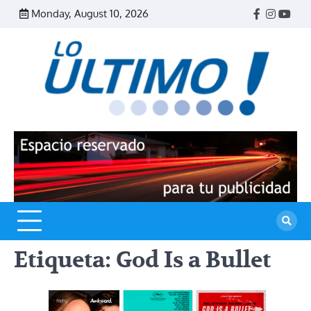
Skip
Monday, August 10, 2026
Facebook
Instagr
Yout
to
content
R
L
U
Etiqueta:
God Is a Bullet