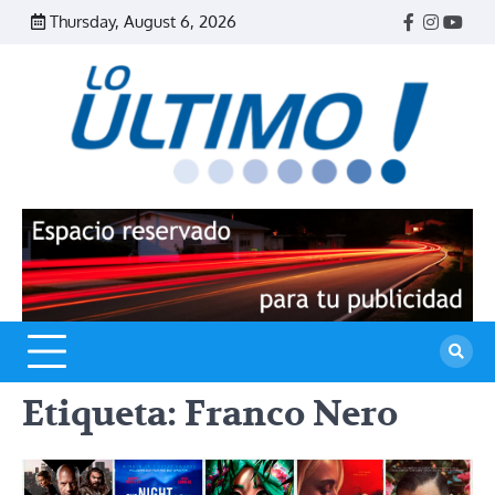
Skip
Thursday, August 6, 2026
Facebook
Instagr
Yout
to
content
R
L
U
Etiqueta:
Franco Nero