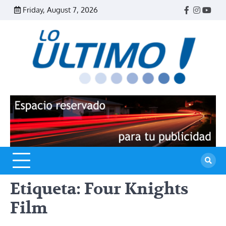
Skip
Friday, August 7, 2026
Facebook
Instagr
Yout
to
content
R
L
U
Etiqueta:
Four Knights
Film