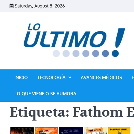
Skip
Saturday, August 8, 2026
to
content
INICIO
TECNOLOGÍA
AVANCES MÉDICOS
LO QUÉ VIENE O SE RUMORA
Etiqueta:
Fathom E