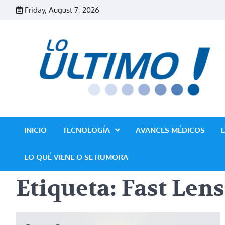
Skip
Friday, August 7, 2026
to
content
INICIO
TECNOLOGÍA
AVANCES MÉDICOS
LO QUÉ VIENE O SE RUMORA
Etiqueta:
Fast Lens