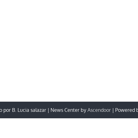
 por B. Lucia salazar | News Center by
Ascendoor
| Powered 