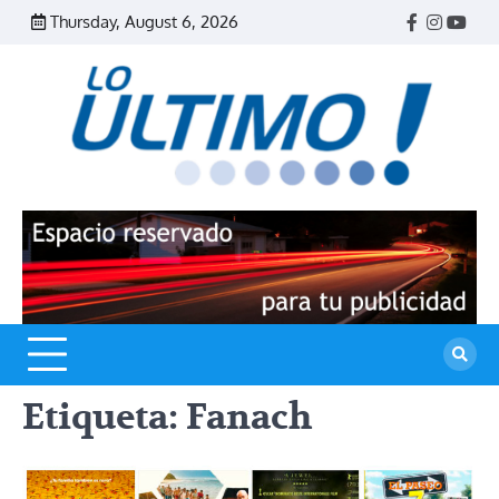
Skip
Thursday, August 6, 2026
Facebook
Instagr
Yout
to
content
R
L
U
Etiqueta:
Fanach