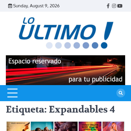
Skip
Sunday, August 9, 2026
Facebook
Instagr
Yout
to
content
R
L
U
Etiqueta:
Expandables 4