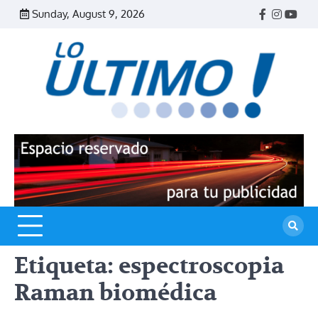
Skip
Sunday, August 9, 2026
Facebook
Instagr
Yout
to
content
R
L
U
Etiqueta:
espectroscopia
Raman biomédica