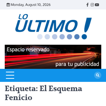
Skip
Monday, August 10, 2026
Facebook
Instagr
Yout
to
content
R
L
U
Etiqueta:
El Esquema
Fenicio