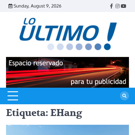
Skip
Sunday, August 9, 2026
Facebook
Instagr
Yout
to
content
R
L
U
Etiqueta:
EHang