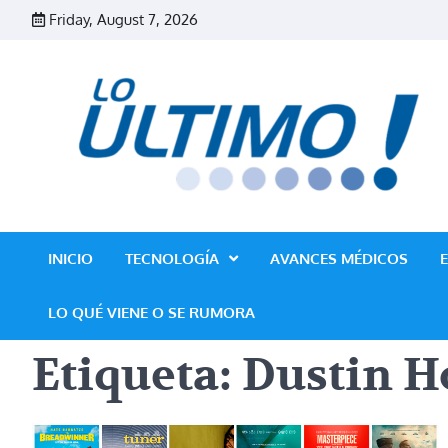
Skip
Friday, August 7, 2026
to
content
INICIO
TECNOLOGÍA
AVANCES MÉDICOS
LO QUÉ VIENE O SE RUMORA
Etiqueta:
Dustin 