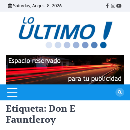
Skip
Saturday, August 8, 2026
Facebook
Instagr
Yout
to
content
R
L
U
Etiqueta:
Don E
Fauntleroy