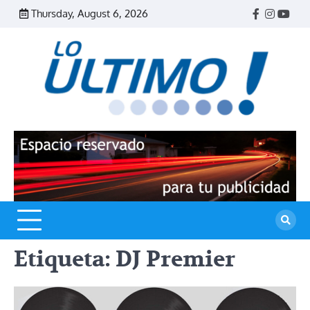
Skip
Thursday, August 6, 2026
Facebook
Instagr
Yout
to
content
R
L
U
Etiqueta:
DJ Premier