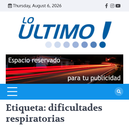
Skip
Thursday, August 6, 2026
Facebook
Instagr
Yout
to
content
R
L
U
Etiqueta:
dificultades
respiratorias