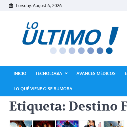
Skip
Thursday, August 6, 2026
to
content
INICIO
TECNOLOGÍA
AVANCES MÉDICOS
LO QUÉ VIENE O SE RUMORA
Etiqueta:
Destino F