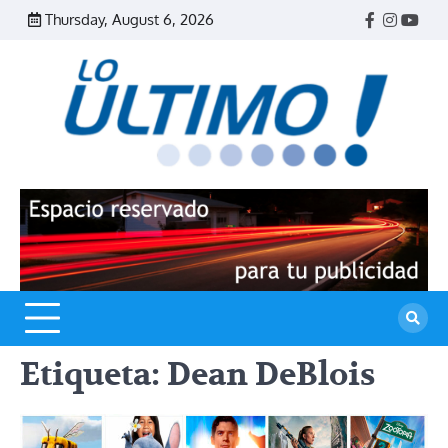
Skip
Thursday, August 6, 2026
Facebook
Instagr
Yout
to
content
R
L
U
Etiqueta:
Dean DeBlois