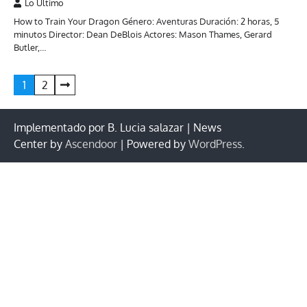
Lo Último
How to Train Your Dragon Género: Aventuras Duración: 2 horas, 5
minutos Director: Dean DeBlois Actores: Mason Thames, Gerard
Butler,…
Paginación
1
2
de
entradas
Implementado por B. Lucia salazar | News
Center by
Ascendoor
| Powered by
WordPress
.