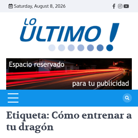
Skip
Saturday, August 8, 2026
Facebook
Instagr
Yout
to
content
R
L
U
Etiqueta:
Cómo entrenar a
tu dragón