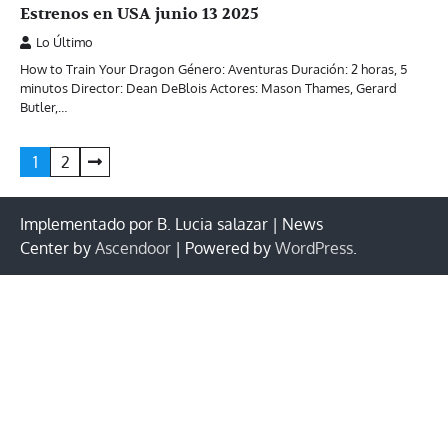
Estrenos en USA junio 13 2025
Lo Último
How to Train Your Dragon Género: Aventuras Duración: 2 horas, 5
minutos Director: Dean DeBlois Actores: Mason Thames, Gerard
Butler,…
Paginación
1
2
de
entradas
Implementado por B. Lucia salazar | News
Center by
Ascendoor
| Powered by
WordPress
.