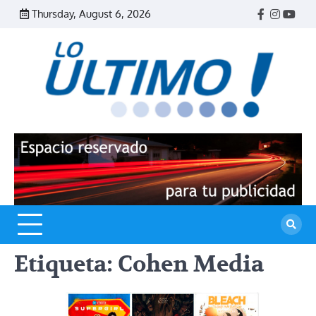
Skip
Thursday, August 6, 2026
Facebook
Instagr
Yout
to
content
R
L
U
Etiqueta:
Cohen Media