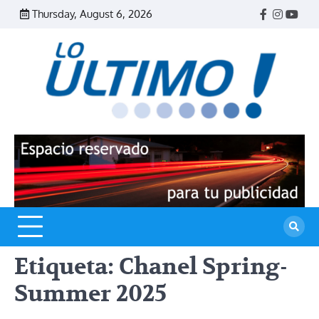
Skip
Thursday, August 6, 2026
Facebook
Instagr
Yout
to
content
R
L
U
Etiqueta:
Chanel Spring-
Summer 2025