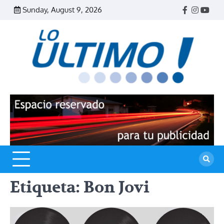
Skip
Sunday, August 9, 2026
Facebook
Instagr
Yout
to
content
R
L
U
Etiqueta:
Bon Jovi