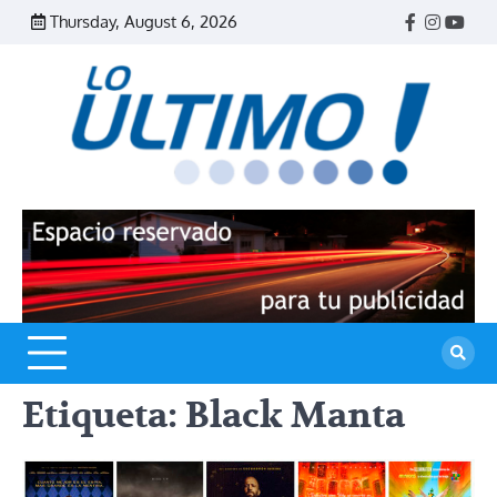
Skip
Thursday, August 6, 2026
Facebook
Instagr
Yout
to
content
R
L
U
Etiqueta:
Black Manta