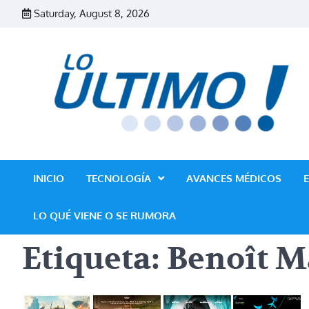
Skip
Saturday, August 8, 2026
to
content
INICIO
TECNOLOGÍA
AVANCES MÉDICOS
LO QUÉ VIENE O SE RUMORA
Etiqueta:
Benoît M