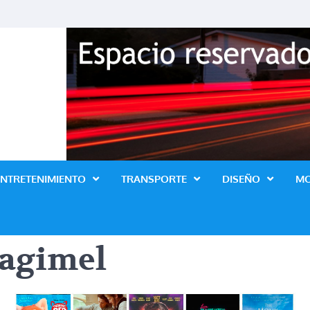
Revista Lo Ultimo
ENTRETENIMIENTO
TRANSPORTE
DISEÑO
M
agimel