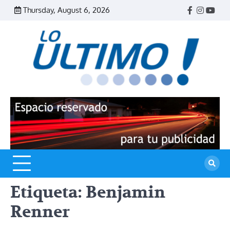
Skip
Thursday, August 6, 2026
Facebook
Instagr
Yout
to
content
R
L
U
Etiqueta:
Benjamin
Renner