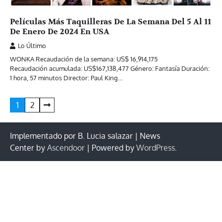
Películas Más Taquilleras De La Semana Del 5 Al 11
De Enero De 2024 En USA
Lo Último
WONKA Recaudación de la semana: US$ 16,914,175
Recaudación acumulada: US$167,138,477 Género: Fantasía Duración:
1 hora, 57 minutos Director: Paul King…
Paginación
1
2
de
entradas
Implementado por B. Lucia salazar | News
Center by
Ascendoor
| Powered by
WordPress
.