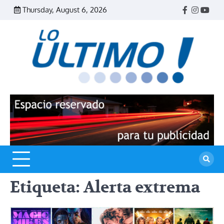
Skip
Thursday, August 6, 2026
Facebook
Instagr
Yout
to
content
R
L
U
Etiqueta:
Alerta extrema