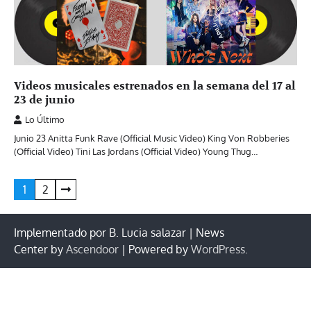
Videos musicales estrenados en la semana del 17 al
23 de junio
Lo Último
Junio 23 Anitta Funk Rave (Official Music Video) King Von Robberies
(Official Video) Tini Las Jordans (Official Video) Young Thug…
Paginación
1
2
de
entradas
Implementado por B. Lucia salazar | News
Center by
Ascendoor
| Powered by
WordPress
.