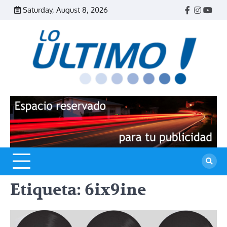
Skip
Saturday, August 8, 2026
Facebook
Instagr
Yout
to
content
R
L
U
Etiqueta:
6ix9ine